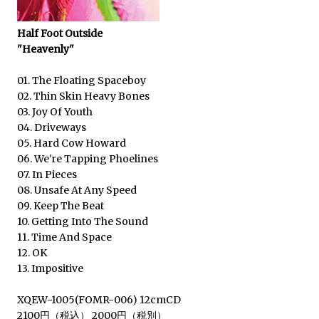
Half Foot Outside
"Heavenly"
01. The Floating Spaceboy
02. Thin Skin Heavy Bones
03. Joy Of Youth
04. Driveways
05. Hard Cow Howard
06. We're Tapping Phoelines
07. In Pieces
08. Unsafe At Any Speed
09. Keep The Beat
10. Getting Into The Sound
11. Time And Space
12. OK
13. Impositive
XQEW-1005(FOMR-006) 12cmCD
2100円（税込） 2000円（税別）