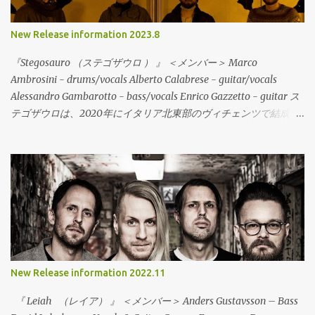
New Release information 2023.8
『Stegosauro （ステゴザウロ ） 』 ＜メンバー＞ Marco
Ambrosini - drums/vocals Alberto Calabrese - guitar/vocals
Alessandro Gambarotto - bass/vocals Enrico Gazzetto - guitar ス
テゴザウロは、2020年にイタリア北東部のヴィチェンツで結成さ
れた、Midwest Emo/Math Rockの流れを含むエモリヴァイバルバ
ンドが登場。地元でハードコアやエモなどのバンドで活動してい
るメンバーが友人を通じて知り合って活動を開始。今作は、デビ
ューEPの6曲入りで、すでにデジタルでは配信されて注目を集めて
いる。レコードは、イタリアのValerian SwingやDAGS!などのリリ
ースや来日を一緒にサポートした、To Lose La Trackとの共同でリ
リース！CDやカセットテープもリリースされ、地元のローカルレ
ーベル（Dischi Decenti / Longrail / È Un Brutto Posto Dove Vivere
/ Troppistruzzi / 1a0）が共同でリリース。まさに、ダークホース
New Release information 2022.11
と言うべき存在で、エモリヴァイバアルシーンに旋風を巻き起こ
す存在になるであろう。彼らは、MidWest Emoやマスロックなど
『 Leiah （レイア） 』 ＜メンバー＞ Anders Gustavsson – Bass