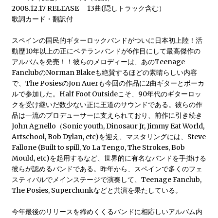
2008.12.17 RELEASE 13曲(隠しトラック含む）
歌詞カード・翻訳付
スペインの国民的ギターロックバンドがついに日本初上陸！活
動歴10年以上の正にベテランバンドが6作目にして最高傑作の
アルバムを発売！！彼らのメロディーは、あのTeenage
FanclubのNorman Blakeも絶賛するほどの素晴らしい内容
で、The PosiesのJon Auerも今回の作品に2曲ギターとボーカ
ルで参加した。Half Foot Outsideこそ、90年代のギターロッ
クを受け継いだ数少ない正に王道のサウンドである。彼らの作
品は一流のプロデューサーに支えられており、前作に引き続き
John Agnello（Sonic youth, Dinosaur Jr, Jimmy Eat World,
Artschool, Bob Dylan, etc)を迎え、マスタリングには、Steve
Fallone (Built to spill, Yo La Tengo, The Strokes, Bob
Mould, etc)を起用するなど、世界的に有名なバンドを手掛ける
彼らが認めるバンドである。昨年から、スペインで多くのフェ
スティバルでメインステージで演奏して、Teenage Fanclub,
The Posies, Superchunkなどと共演を果たしている。
今年最後のリリースを締めくくるバンドに相応しいアルバム内