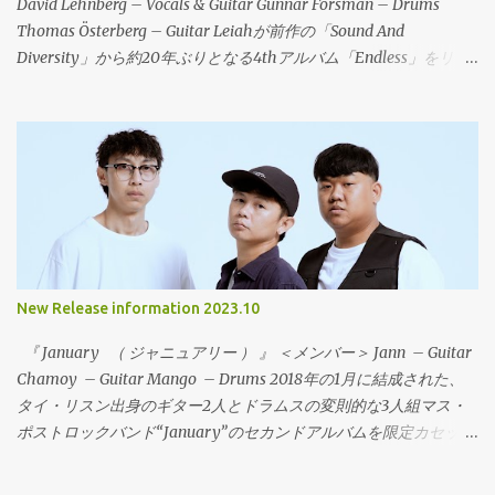
の影響を公言していることもあり、CAP‘N JAZZ～AMERICAN
David Lehnberg – Vocals & Guitar Gunnar Forsman – Drums
FOOTBALL～ALGERNON CADWALLADER～SNOWINGと引き継が
Thomas Österberg – Guitar Leiahが前作の「Sound And
れてきたサウンドが、今このバンドによって鳴らされている。冒
Diversity」から約20年ぶりとなる4thアルバム「Endless」をリリ
頭の1曲目のタイトル「Jap’n Cazz」は、彼らへのオマージュ的な
ース！（Ikarosという名義で2005年に「Speak Music」というア
代表曲でもあり、トゥインクルな音にテクニカルな展開とシンガ
ルバムをリリースしているが、Leiahとしては20年ぶりになる。）
ロングでMidwest Emoの新時代を切り開く！ Stegosauro -
2018年から、オフィシャルのInstagram や Facebookでバンドがス
「EP」 01.Jap'n Cazz 02.Squalo 03.Van Houten 04.Tangram
タジオで新曲の制作を行っていることを告知して話題となった。
05.Streghe 06.Buonanotte Raga FOMR-0101 LP (One Sided LP)
その年に16年ぶりの新曲「Surrender」を7月にデジタル配信でリ
2023年7月中旬発売予定 オープンプライス 全6曲 ※To Lose La
リースした。この曲は、My Bloody ValentineやThe White Stripes
T...
のマスタリングを務めた、Noel Summmervilleが担当した。
「Surrender」は、前作「Sound And Diversity」からの再スタート
という位置づけになっている。そして、続けてシングル「2nd」と
New Release information 2023.10
「The Witness」をリリース。ビューティフルなエモーショナルロ
ックは健在で、Leiahの王道のサウンドが再び戻ってきた。この時
『 January （ ジャニュアリー ） 』 ＜メンバー＞ Jann – Guitar
点で、すでに新しいアルバム制作の構想があって準備を進めてい
Chamoy – Guitar Mango – Drums 2018年の1月に結成された、
た。Leiahは、90年代後半にフロントマン兼ソングライター David
タイ・リスン出身のギター2人とドラムスの変則的な3人組マス・
Lehnberg が、高校時代の友人とエモショーナルなパンクを軸とし
ポストロックバンド“January”のセカンドアルバムを限定カセット
たサウンドでバンドを結成。2004年の解散までに、3枚のアルバ
バージョンとして、日本ツアーで発売します！前作同様に、フロ
ムとEP、スプリット7インチなどをリリース。活動期間中には、主
ント2人の技巧派ギターリストから繰り出されるクリーントーンと