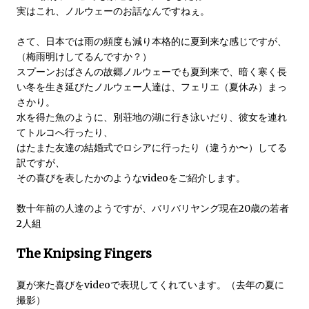
実はこれ、ノルウェーのお話なんですねぇ。
さて、日本では雨の頻度も減り本格的に夏到来な感じですが、
（梅雨明けしてるんですか？）
スプーンおばさんの故郷ノルウェーでも夏到来で、暗く寒く長
い冬を生き延びたノルウェー人達は、フェリエ（夏休み）まっ
さかり。
水を得た魚のように、別荘地の湖に行き泳いだり、彼女を連れ
てトルコへ行ったり、
はたまた友達の結婚式でロシアに行ったり（違うか〜）してる
訳ですが、
その喜びを表したかのようなvideoをご紹介します。
数十年前の人達のようですが、バリバリヤング現在20歳の若者
2人組
The Knipsing Fingers
夏が来た喜びをvideoで表現してくれています。（去年の夏に
撮影）