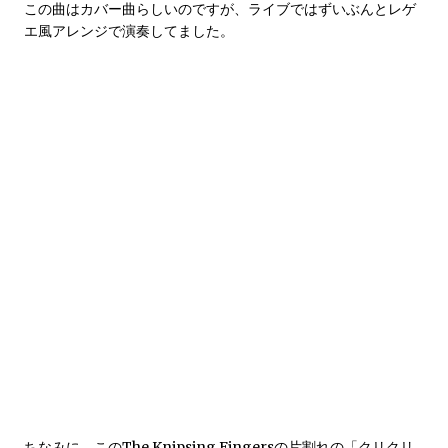
この曲はカバー曲らしいのですが、ライブではずいぶんとレゲ
エ風アレンジで演奏してました。
ちなみに、このThe Knipsing Fingersの片割れの「クリクリ