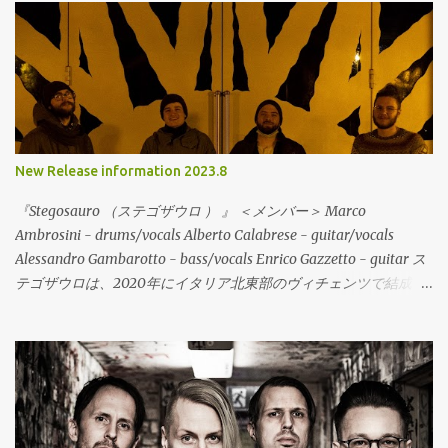
New Release information 2023.8
『Stegosauro （ステゴザウロ ） 』 ＜メンバー＞ Marco
Ambrosini - drums/vocals Alberto Calabrese - guitar/vocals
Alessandro Gambarotto - bass/vocals Enrico Gazzetto - guitar ス
テゴザウロは、2020年にイタリア北東部のヴィチェンツで結成さ
れた、Midwest Emo/Math Rockの流れを含むエモリヴァイバルバ
ンドが登場。地元でハードコアやエモなどのバンドで活動してい
るメンバーが友人を通じて知り合って活動を開始。今作は、デビ
ューEPの6曲入りで、すでにデジタルでは配信されて注目を集めて
いる。レコードは、イタリアのValerian SwingやDAGS!などのリリ
ースや来日を一緒にサポートした、To Lose La Trackとの共同でリ