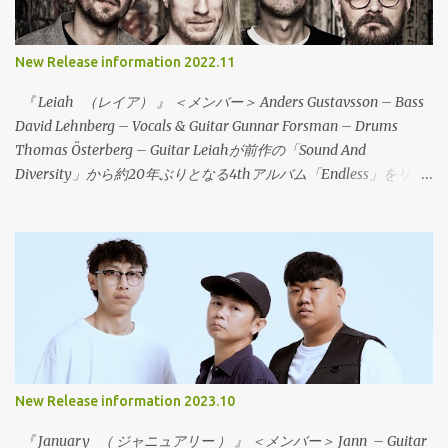
リース！CDやカセットテープもリリースされ、地元のローカルレ
ーベル（Dischi Decenti / Longrail / È Un Brutto Posto Dove Vivere
/ Troppistruzzi / 1a0）が共同でリリース。まさに、ダークホース
New Release information 2022.11
と言うべき存在で、エモリヴァイバアルシーンに旋風を巻き起こ
す存在になるであろう。彼らは、MidWest Emoやマスロックなど
『 Leiah （レイア） 』 ＜メンバー＞ Anders Gustavsson – Bass
の影響を公言していることもあり、CAP‘N JAZZ～AMERICAN
David Lehnberg – Vocals & Guitar Gunnar Forsman – Drums
FOOTBALL～ALGERNON CADWALLADER～SNOWINGと引き継が
Thomas Österberg – Guitar Leiahが前作の「Sound And
れてきたサウンドが、今このバンドによって鳴らされている。冒
Diversity」から約20年ぶりとなる4thアルバム「Endless」をリリ
頭の1曲目のタイトル「Jap’n Cazz」は、彼らへのオマージュ的な
ース！（Ikarosという名義で2005年に「Speak Music」というア
代表曲でもあり、トゥインクルな音にテクニカルな展開とシンガ
ルバムをリリースしているが、Leiahとしては20年ぶりになる。）
ロングでMidwest Emoの新時代を切り開く！ Stegosauro -
2018年から、オフィシャルのInstagram や Facebookでバンドがス
「EP」 01.Jap'n Cazz 02.Squalo 03.Van Houten 04.Tangram
タジオで新曲の制作を行っていることを告知して話題となった。
05.Streghe 06.Buonanotte Raga FOMR-0101 LP (One Sided LP)
その年に16年ぶりの新曲「Surrender」を7月にデジタル配信でリ
2023年7月中旬発売予定 オープンプライス 全6曲 ※To Lose La
リースした。この曲は、My Bloody ValentineやThe White Stripes
T...
のマスタリングを務めた、Noel Summmervilleが担当した。
「Surrender」は、前作「Sound And Diversity」からの再スタート
という位置づけになっている。そして、続けてシングル「2nd」と
New Release information 2023.10
「The Witness」をリリース。ビューティフルなエモーショナルロ
ックは健在で、Leiahの王道のサウンドが再び戻ってきた。この時
『 January （ ジャニュアリー ） 』 ＜メンバー＞ Jann – Guitar