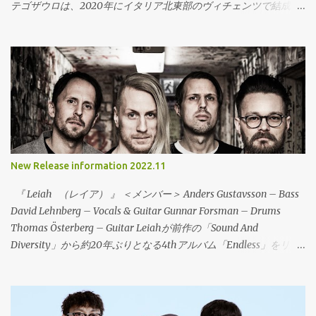
テゴザウロは、2020年にイタリア北東部のヴィチェンツで結成さ
れた、Midwest Emo/Math Rockの流れを含むエモリヴァイバルバ
ンドが登場。地元でハードコアやエモなどのバンドで活動してい
るメンバーが友人を通じて知り合って活動を開始。今作は、デビ
ューEPの6曲入りで、すでにデジタルでは配信されて注目を集めて
いる。レコードは、イタリアのValerian SwingやDAGS!などのリリ
ースや来日を一緒にサポートした、To Lose La Trackとの共同でリ
リース！CDやカセットテープもリリースされ、地元のローカルレ
ーベル（Dischi Decenti / Longrail / È Un Brutto Posto Dove Vivere
/ Troppistruzzi / 1a0）が共同でリリース。まさに、ダークホース
New Release information 2022.11
と言うべき存在で、エモリヴァイバアルシーンに旋風を巻き起こ
す存在になるであろう。彼らは、MidWest Emoやマスロックなど
『 Leiah （レイア） 』 ＜メンバー＞ Anders Gustavsson – Bass
の影響を公言していることもあり、CAP‘N JAZZ～AMERICAN
David Lehnberg – Vocals & Guitar Gunnar Forsman – Drums
FOOTBALL～ALGERNON CADWALLADER～SNOWINGと引き継が
Thomas Österberg – Guitar Leiahが前作の「Sound And
れてきたサウンドが、今このバンドによって鳴らされている。冒
Diversity」から約20年ぶりとなる4thアルバム「Endless」をリリ
頭の1曲目のタイトル「Jap’n Cazz」は、彼らへのオマージュ的な
ース！（Ikarosという名義で2005年に「Speak Music」というア
代表曲でもあり、トゥインクルな音にテクニカルな展開とシンガ
ルバムをリリースしているが、Leiahとしては20年ぶりになる。）
ロングでMidwest Emoの新時代を切り開く！ Stegosauro -
2018年から、オフィシャルのInstagram や Facebookでバンドがス
「EP」 01.Jap'n Cazz 02.Squalo 03.Van Houten 04.Tangram
タジオで新曲の制作を行っていることを告知して話題となった。