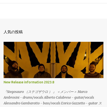
人気の投稿
New Release information 2023.8
『Stegosauro （ステゴザウロ ） 』 ＜メンバー＞ Marco
Ambrosini - drums/vocals Alberto Calabrese - guitar/vocals
Alessandro Gambarotto - bass/vocals Enrico Gazzetto - guitar ス