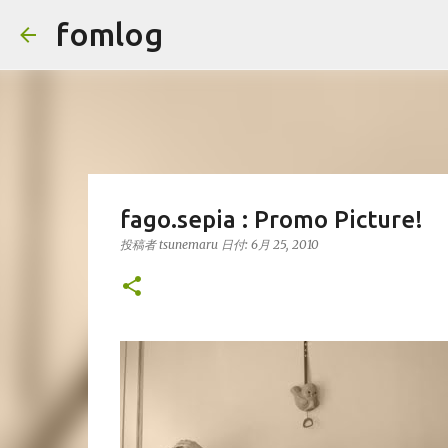
fomlog
fago.sepia : Promo Picture!
投稿者
tsunemaru
日付:
6月 25, 2010