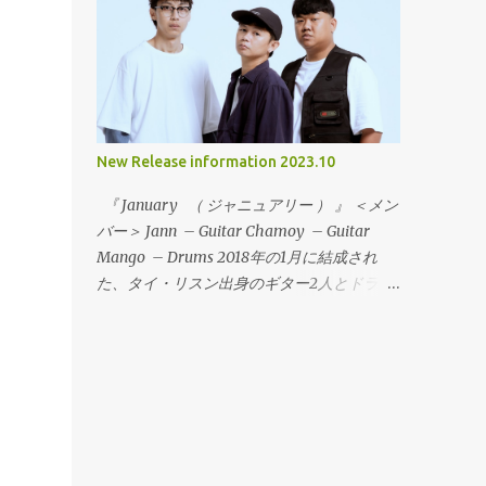
起こす存在になるであろう。彼らは、
Music」というアルバムをリリースしている
MidWest Emoやマスロックなどの影響を公
が、Leiahとしては20年ぶりになる。）2018
言していることもあり、CAP‘N JAZZ～
年から、オフィシャルのInstagram や
AMERICAN FOOTBALL～ALGERNON
Facebookでバンドがスタジオで新曲の制作
CADWALLADER～SNOWINGと引き継がれて
を行っていることを告知して話題となった。
きたサウンドが、今このバンドによって鳴ら
その年に16年ぶりの新曲「Surrender」を7月
New Release information 2023.10
されている。冒頭の1曲目のタイトル「Jap’n
にデジタル配信でリリースした。この曲は、
Cazz」は、彼らへのオマージュ的な代表曲
My Bloody ValentineやThe White Stripesの
『 January （ ジャニュアリー ） 』 ＜メン
でもあり、トゥインクルな音にテクニカルな
マスタリングを務めた、Noel Summmerville
バー＞ Jann – Guitar Chamoy – Guitar
展開とシンガロングでMidwest Emoの新時
が担当した。「Surrender」は、前作
Mango – Drums 2018年の1月に結成され
代を切り開く！ Stegosauro - 「EP」
「Sound And Diversity」からの再スタート
た、タイ・リスン出身のギター2人とドラム
01.Jap'n Cazz 02.Squalo 03.Van Houten
という位置づけになっている。そして、続け
スの変則的な3人組マス・ポストロックバン
04.Tangram 05.Streghe 06.Buonanotte
てシングル「2nd」と「The Witness」をリ
ド“January”のセカンドアルバムを限定カセ
Raga FOMR-0101 LP (One Sided LP) 2023年
リース。ビューティフルなエモーショナルロ
ットバージョンとして、日本ツアーで発売し
7月中旬発売予定 オープンプライス 全6
ックは健在で、Leiahの王道のサウンドが再
ます！前作同様に、フロント2人の技巧派ギ
曲 ※To Lose La T...
び戻ってきた。この時点で、すでに新しいア
ターリストから繰り出されるクリーントーン
ルバム制作の構想があって準備を進めてい
とタッピングの掛け合いが合わさったフレー
た。Leiahは、90年代後半にフロントマン兼
ズが心地よく、一段とメロディーセンスに磨