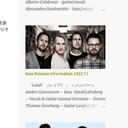
Alberto Calabrese - guitar/vocals
Alessandro Gambarotto - bass/vocals
Enrico Gazzetto - guitar ステゴザウロは、
2020年にイタリア北東部のヴィチェンツで
音源
がりそ
結成された、Midwest Emo/Math Rockの流
れを含むエモリヴァイバルバンドが登場。地
元でハードコアやエモなどのバンドで活動し
ているメンバーが友人を通じて知り合って活
動を開始。今作は、デビューEPの6曲入り
で、すでにデジタルでは配信されて注目を集
めている。レコードは、イタリアのValerian
New Release information 2022.11
SwingやDAGS!などのリリースや来日を一緒
にサポートした、To Lose La Trackとの共同
『 Leiah （レイア） 』 ＜メンバー＞
でリリース！CDやカセットテープもリリー
Anders Gustavsson – Bass David Lehnberg
スされ、地元のローカルレーベル（Dischi
– Vocals & Guitar Gunnar Forsman – Drums
Decenti / Longrail / È Un Brutto Posto Dove
Thomas Österberg – Guitar Leiahが前作の
Vivere / Troppistruzzi / 1a0）が共同でリリ
「Sound And Diversity」から約20年ぶりと
ース。まさに、ダークホースと言うべき存在
なる4thアルバム「Endless」をリリース！
で、エモリヴァイバアルシーンに旋風を巻き
（Ikarosという名義で2005年に「Speak