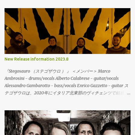
New Release information 2023.8
『Stegosauro （ステゴザウロ ） 』 ＜メンバー＞ Marco
Ambrosini - drums/vocals Alberto Calabrese - guitar/vocals
Alessandro Gambarotto - bass/vocals Enrico Gazzetto - guitar ス
テゴザウロは、2020年にイタリア北東部のヴィチェンツで結成さ
れた、Midwest Emo/Math Rockの流れを含むエモリヴァイバルバ
ンドが登場。地元でハードコアやエモなどのバンドで活動してい
るメンバーが友人を通じて知り合って活動を開始。今作は、デビ
ューEPの6曲入りで、すでにデジタルでは配信されて注目を集めて
いる。レコードは、イタリアのValerian SwingやDAGS!などのリリ