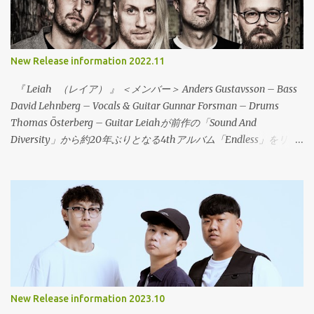
ースや来日を一緒にサポートした、To Lose La Trackとの共同でリ
リース！CDやカセットテープもリリースされ、地元のローカルレ
ーベル（Dischi Decenti / Longrail / È Un Brutto Posto Dove Vivere
/ Troppistruzzi / 1a0）が共同でリリース。まさに、ダークホース
New Release information 2022.11
と言うべき存在で、エモリヴァイバアルシーンに旋風を巻き起こ
す存在になるであろう。彼らは、MidWest Emoやマスロックなど
『 Leiah （レイア） 』 ＜メンバー＞ Anders Gustavsson – Bass
の影響を公言していることもあり、CAP‘N JAZZ～AMERICAN
David Lehnberg – Vocals & Guitar Gunnar Forsman – Drums
FOOTBALL～ALGERNON CADWALLADER～SNOWINGと引き継が
Thomas Österberg – Guitar Leiahが前作の「Sound And
れてきたサウンドが、今このバンドによって鳴らされている。冒
Diversity」から約20年ぶりとなる4thアルバム「Endless」をリリ
頭の1曲目のタイトル「Jap’n Cazz」は、彼らへのオマージュ的な
ース！（Ikarosという名義で2005年に「Speak Music」というア
代表曲でもあり、トゥインクルな音にテクニカルな展開とシンガ
ルバムをリリースしているが、Leiahとしては20年ぶりになる。）
ロングでMidwest Emoの新時代を切り開く！ Stegosauro -
2018年から、オフィシャルのInstagram や Facebookでバンドがス
「EP」 01.Jap'n Cazz 02.Squalo 03.Van Houten 04.Tangram
タジオで新曲の制作を行っていることを告知して話題となった。
05.Streghe 06.Buonanotte Raga FOMR-0101 LP (One Sided LP)
その年に16年ぶりの新曲「Surrender」を7月にデジタル配信でリ
2023年7月中旬発売予定 オープンプライス 全6曲 ※To Lose La
リースした。この曲は、My Bloody ValentineやThe White Stripes
T...
のマスタリングを務めた、Noel Summmervilleが担当した。
「Surrender」は、前作「Sound And Diversity」からの再スタート
という位置づけになっている。そして、続けてシングル「2nd」と
New Release information 2023.10
「The Witness」をリリース。ビューティフルなエモーショナルロ