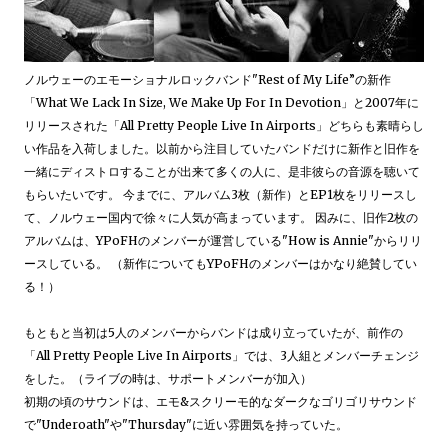
ノルウェーのエモーショナルロックバンド"Rest of My Life”の新作
「What We Lack In Size, We Make Up For In Devotion」と2007年に
リリースされた「All Pretty People Live In Airports」どちらも素晴らし
い作品を入荷しました。以前から注目していたバンドだけに新作と旧作を
一緒にディストロすることが出来て多くの人に、是非彼らの音源を聴いて
もらいたいです。 今までに、アルバム3枚（新作）とEP1枚をリリースし
て、ノルウェー国内で徐々に人気が高まっています。 因みに、旧作2枚の
アルバムは、YPoFHのメンバーが運営している"How is Annie"からリリ
ースしている。 （新作についてもYPoFHのメンバーはかなり絶賛してい
る！）
もともと当初は5人のメンバーからバンドは成り立っていたが、前作の
「All Pretty People Live In Airports」では、3人組とメンバーチェンジ
をした。（ライブの時は、サポートメンバーが加入）
初期の頃のサウンドは、エモ&スクリーモ的なダークなゴリゴリサウンド
で"Underoath"や"Thursday"に近い雰囲気を持っていた。