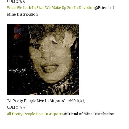
CDはこちら
What We Lack In Size, We Make Up For In Devotion
@Friend of
Mine Distribution
'All Pretty People Live In Airports' 全10曲入り
CDはこちら
All Pretty People Live In Airports
@Friend of Mine Distribution