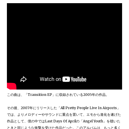
この曲は、「Transition EP」に収録されている2005年の作品。
その後、2007年にリリースした「All Pretty People Live In Airports」
では、よりメロディーやサウンドに重点を置いて、エモから進化を遂げた
作品として、僕の中ではLast Days Of Aprilの「Angel Youth」を聴いた
ときと同じような衝撃を受けた作品だった。このアルバムは、もっと多く