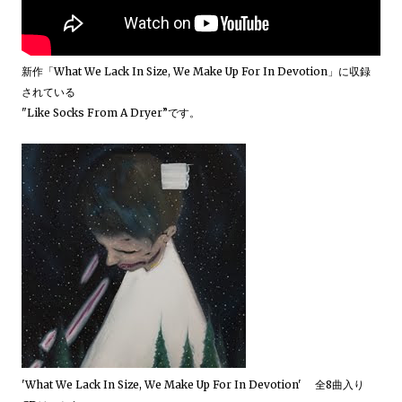
新作「What We Lack In Size, We Make Up For In Devotion」に収録
されている
"Like Socks From A Dryer”です。
'What We Lack In Size, We Make Up For In Devotion' 全8曲入り