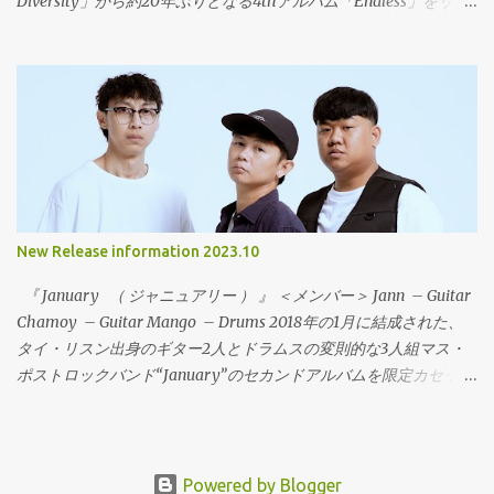
Diversity」から約20年ぶりとなる4thアルバム「Endless」をリリ
頭の1曲目のタイトル「Jap’n Cazz」は、彼らへのオマージュ的な
ース！（Ikarosという名義で2005年に「Speak Music」というア
代表曲でもあり、トゥインクルな音にテクニカルな展開とシンガ
ルバムをリリースしているが、Leiahとしては20年ぶりになる。）
ロングでMidwest Emoの新時代を切り開く！ Stegosauro -
2018年から、オフィシャルのInstagram や Facebookでバンドがス
「EP」 01.Jap'n Cazz 02.Squalo 03.Van Houten 04.Tangram
タジオで新曲の制作を行っていることを告知して話題となった。
05.Streghe 06.Buonanotte Raga FOMR-0101 LP (One Sided LP)
その年に16年ぶりの新曲「Surrender」を7月にデジタル配信でリ
2023年7月中旬発売予定 オープンプライス 全6曲 ※To Lose La
リースした。この曲は、My Bloody ValentineやThe White Stripes
T...
のマスタリングを務めた、Noel Summmervilleが担当した。
「Surrender」は、前作「Sound And Diversity」からの再スタート
という位置づけになっている。そして、続けてシングル「2nd」と
New Release information 2023.10
「The Witness」をリリース。ビューティフルなエモーショナルロ
ックは健在で、Leiahの王道のサウンドが再び戻ってきた。この時
『 January （ ジャニュアリー ） 』 ＜メンバー＞ Jann – Guitar
点で、すでに新しいアルバム制作の構想があって準備を進めてい
Chamoy – Guitar Mango – Drums 2018年の1月に結成された、
た。Leiahは、90年代後半にフロントマン兼ソングライター David
タイ・リスン出身のギター2人とドラムスの変則的な3人組マス・
Lehnberg が、高校時代の友人とエモショーナルなパンクを軸とし
ポストロックバンド“January”のセカンドアルバムを限定カセット
たサウンドでバンドを結成。2004年の解散までに、3枚のアルバ
バージョンとして、日本ツアーで発売します！前作同様に、フロ
ムとEP、スプリット7インチなどをリリース。活動期間中には、主
ント2人の技巧派ギターリストから繰り出されるクリーントーンと
にヨーロッパを中心にツアーを行って、At the Drive-In、Grade、
タッピングの掛け合いが合わさったフレーズが心地よく、一段と
The Get Up Kids、Hot Water Music、As Friends Rustなどと共演し
メロディーセンスに磨きがかかっている。今作では、「We will be
Powered by Blogger