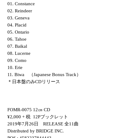
01. Constance
02. Reindeer
03. Geneva
04. Placid
05. Ontario
06. Tahoe
07. Baikal
08. Lucerne
09. Como
10. Erie
11. Biwa （Japanese Bonus Track）
＊日本盤のみCDリリース
FOMR-0075 12㎝ CD
¥2,000 + 税 12Pブックレット
2019年7月26日 RELEASE 全11曲
Distributed by BRIDGE INC.
POS : 4582237844443