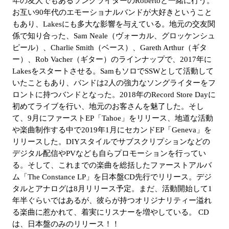
年の友人でもあるソングライターのRobertoと一緒に行う。
お互い90年代のエモーショナルバンドが大好きということ
もあり、Lakesにも多大な影響を与えている。地元の交友関
係で知り合った、Sam Neale（ヴォーカル、グロッケンシュ
ピール）、Charlie Smith（ベース）、Gareth Arthur（ギタ
ー）、Rob Vacher（ギター）のラインナップで、2017年に
Lakesをスタートさせる。SamもソロでSSWとして活動して
いたこともあり、バンドは2人の強力なソングライターをフ
ロントに持つバンドとなった。2018年のRecord Store Dayに
初めてライブを行い、地元のお客さんを魅了した。そし
て、9月にファーストEP「Tahoe」をリリース、地道な活動
や楽曲制作する中で2019年1月にセカンドEP「Geneva」を
リリースした。DIYスタイルでサブスクリプションなどの
デジタル配信やPVなども自らプロモーションを行ってい
る。そして、これまでの楽曲を総括したファーストアルバ
ム「The Constance LP」を日本盤CD先行でリリース。デジ
タルとアナログは8月リリース予定。まだ、活動開始して1
年半ぐらいではあるが、彼らが持つオリジナリティー溢れ
る楽曲に惹かれて、着実にリスナーを増やしている。 CD
は、日本盤のみのリリース！！