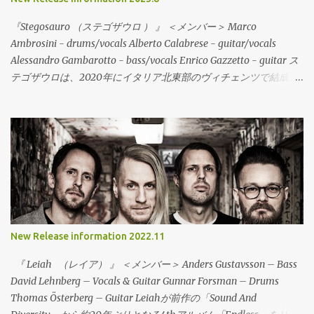
『Stegosauro （ステゴザウロ ） 』 ＜メンバー＞ Marco
Ambrosini - drums/vocals Alberto Calabrese - guitar/vocals
Alessandro Gambarotto - bass/vocals Enrico Gazzetto - guitar ス
テゴザウロは、2020年にイタリア北東部のヴィチェンツで結成さ
れた、Midwest Emo/Math Rockの流れを含むエモリヴァイバルバ
ンドが登場。地元でハードコアやエモなどのバンドで活動してい
るメンバーが友人を通じて知り合って活動を開始。今作は、デビ
ューEPの6曲入りで、すでにデジタルでは配信されて注目を集めて
いる。レコードは、イタリアのValerian SwingやDAGS!などのリリ
ースや来日を一緒にサポートした、To Lose La Trackとの共同でリ
リース！CDやカセットテープもリリースされ、地元のローカルレ
ーベル（Dischi Decenti / Longrail / È Un Brutto Posto Dove Vivere
/ Troppistruzzi / 1a0）が共同でリリース。まさに、ダークホース
New Release information 2022.11
と言うべき存在で、エモリヴァイバアルシーンに旋風を巻き起こ
す存在になるであろう。彼らは、MidWest Emoやマスロックなど
『 Leiah （レイア） 』 ＜メンバー＞ Anders Gustavsson – Bass
の影響を公言していることもあり、CAP‘N JAZZ～AMERICAN
David Lehnberg – Vocals & Guitar Gunnar Forsman – Drums
FOOTBALL～ALGERNON CADWALLADER～SNOWINGと引き継が
Thomas Österberg – Guitar Leiahが前作の「Sound And
れてきたサウンドが、今このバンドによって鳴らされている。冒