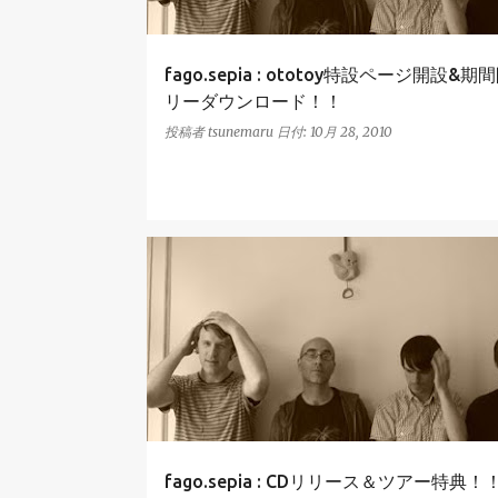
fago.sepia : ototoy特設ページ開設&
リーダウンロード！！
投稿者
tsunemaru
日付:
10月 28, 2010
FAGO.SEPIA
RELEASE
TOUR
fago.sepia : CDリリース＆ツアー特典！