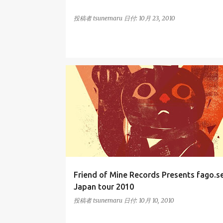
投稿者
tsunemaru
日付:
10月 23, 2010
FAGO.SEPIA
TOUR
Friend of Mine Records Presents fago.s
Japan tour 2010
投稿者
tsunemaru
日付:
10月 10, 2010