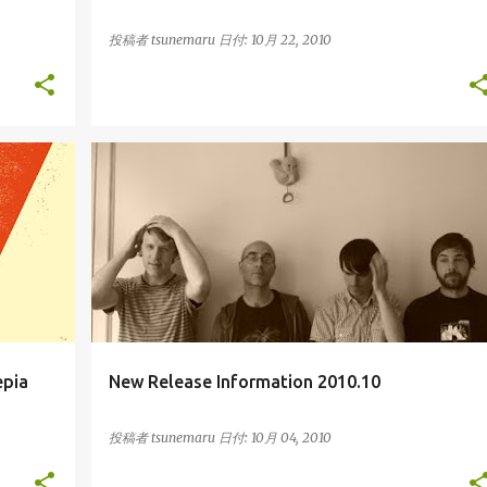
投稿者
tsunemaru
日付:
10月 22, 2010
FAGO.SEPIA
RELEASE
epia
New Release Information 2010.10
投稿者
tsunemaru
日付:
10月 04, 2010