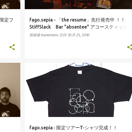
期間限定フ
fago.sepia - 「the resume」先行発売中 ！！
StiffSlack Bar "absentee" アコースティック
イブ情報！！
投稿者
tsunemaru
日付:
10月 25, 2010
FAGO.SEPIA
TOUR
！
fago.sepia : 限定ツアーT-シャツ完成！！