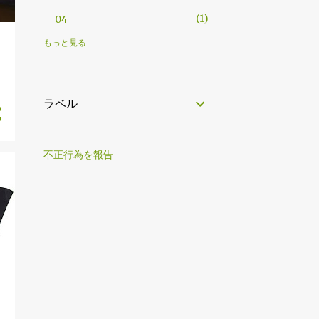
1
04
3
2022
もっと見る
ラ
1
11
1
10
ラベル
1
04
6
2021
不正行為を報告
1
10
1
08
1
07
1
04
2
02
8
2020
2
10