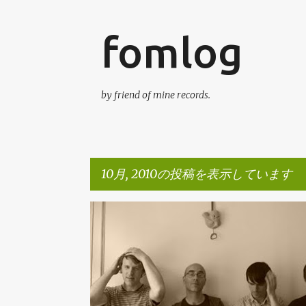
fomlog
by friend of mine records.
10月, 2010の投稿を表示しています
投
FAGO.SEPIA
RELEASE
TOUR
稿