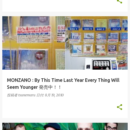
MONZANO : By This Time Last Year Every Thing Will
Seem Younger 発売中！！
投稿者
tsunemaru
日付:
8月 19, 2010