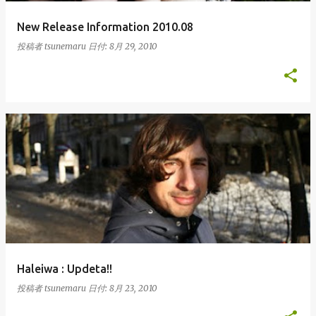
New Release Information 2010.08
投稿者
tsunemaru
日付:
8月 29, 2010
Haleiwa : Updeta!!
投稿者
tsunemaru
日付:
8月 23, 2010